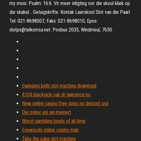
my mooi. Psalm: 16:6. Vir meer inligting oor die skool kliek op
die skakel... Getuigskrifte. Kontak Laerskool Slot van die Paarl.
Tel: 021-8698007, Faks: 021-8698010, Epos:
slotps@telkomsa.net. Posbus 2035, Windmeul, 7630.
Swinging bells slot machine download
4104 blackjack oak dr lawrence ks
New online casino free spins no deposit usa
Die poker uni jan meinert
Worst gambling beats of all time
Foxwoods online casino map
Take the cake slot machine