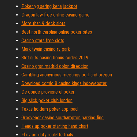
Poker yg sering kena jackpot
Dragon law free online casino game
More than 9 deck slots
Best north carolina online poker sites
Casino stars free slots
Mark twain casino rv park
Slot nuts casino bonus codes 2019
Casino gran madrid colon direccion
Gambling anonymous meetings portland oregon
Download comic 8 casino kings indowebster
De donde proviene el poker
Big slick poker club london
Texas holdem poker app ipad
Grosvenor casino southampton parking fine
Heads up poker starting hand chart
Ffxiv arr duty roulette trials