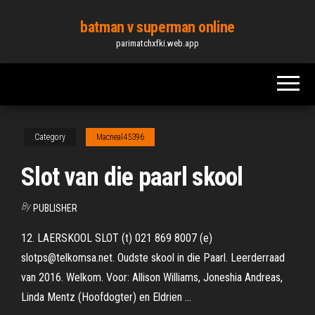
Skip
batman v superman online
to
parimatchxfki.web.app
the
content
Category
Macneal45396
Slot van die paarl skool
By
PUBLISHER
12. LAERSKOOL SLOT (t) 021 869 8007 (e)
slotps@telkomsa.net. Oudste skool in die Paarl. Leerderraad
van 2016. Welkom. Voor: Allison Williams, Joneshia Andreas,
Linda Mentz (Hoofdogter) en Eldrien ...