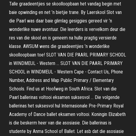
Talle graadeentjies se skoolloopbaan het vandag begin met
baie opwinding en net ’n bietjie trane. By Laerskool Slot van
die Paarl was daar baie glimlag gesiggies gereed vir ’n
wonderlike nuwe avontuur. Die leerders is vervelkom deur die
res van die skool en is geneem na hulle pragtig versierde
klasse. AWSUM wens die graadeentjies ’n wonderlike
skoolloopbaan toe! SLOT VAN DIE PAARL PRIMARY SCHOOL
in WINDMEUL - Western ... SLOT VAN DIE PAARL PRIMARY
SCHOOL in WINDMEUL - Western Cape - Contact Us, Phone
Number, Address and Map Public Primary / Elementary
Schools. Find us at Hoofweg in South Africa. Slot van die
Paarl ballerinas voltooi eksamen suksesvol ... Die volgende
ballerinas het suksesvol hul Internasionale Pre-Primary Royal
Academy of Dance ballet eksamen voltooi. Koningin Elizabeth
is die beskerm heer van die asosiasie. Die ballerinas is
studente by Anma School of Ballet. Let asb dat die asosiasie