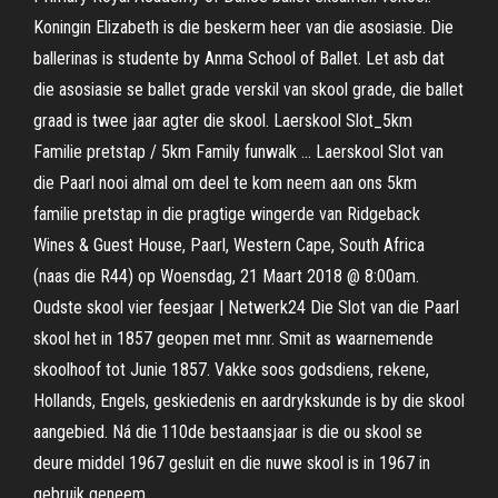
Koningin Elizabeth is die beskerm heer van die asosiasie. Die
ballerinas is studente by Anma School of Ballet. Let asb dat
die asosiasie se ballet grade verskil van skool grade, die ballet
graad is twee jaar agter die skool. Laerskool Slot_5km
Familie pretstap / 5km Family funwalk ... Laerskool Slot van
die Paarl nooi almal om deel te kom neem aan ons 5km
familie pretstap in die pragtige wingerde van Ridgeback
Wines & Guest House, Paarl, Western Cape, South Africa
(naas die R44) op Woensdag, 21 Maart 2018 @ 8:00am.
Oudste skool vier feesjaar | Netwerk24 Die Slot van die Paarl
skool het in 1857 geopen met mnr. Smit as waarnemende
skoolhoof tot Junie 1857. Vakke soos godsdiens, rekene,
Hollands, Engels, geskiedenis en aardrykskunde is by die skool
aangebied. Ná die 110de bestaansjaar is die ou skool se
deure middel 1967 gesluit en die nuwe skool is in 1967 in
gebruik geneem.